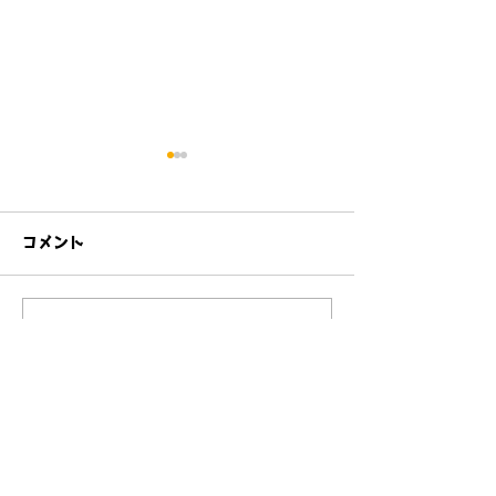
コメント
「自分だけの名前、私た
コメントを追加…
2022년의 마
ちの物語」
풍~!