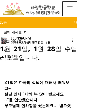
記事
전체 게시물
SEUNGHUN YI
전체 게시물
2023年2月4日
読了時間: 1分
1월 21일, 1월 28일 수업
공지
레포트입니다.
초등 1반
21일은 한국의 설날에 대해서 배워보
고~
설날 인사 "새해 복 많이 받으세요
~"를 연습했습니다.
부모님께 연하장을 썼는데요... 받으셨