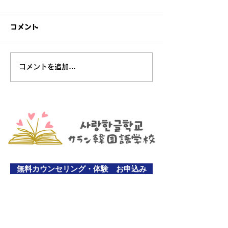
コメント
「自分だけの名前、私た
コメントを追加…
1월 21일, 1월
ちの物語」
업 레포트입니다
無料カウンセリング・体験 お申込み
sarangkorean2022@gmail.